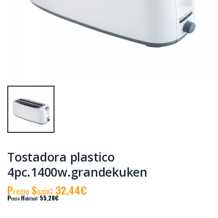
Tostadora
Tostadora blanca
inox.2pc.1000w.grande
2pc. 850 w. kuken
kuken
P
S
: 33,29€
P
S
: 21,26€
recio
ocio
recio
ocio
P
H
: 57,60€
P
H
: 36,61€
recio
abitual
recio
abitual
Tostadora plastico
4pc.1400w.grandekuken
P
S
: 32,44€
recio
ocio
P
H
: 55,28€
recio
abitual