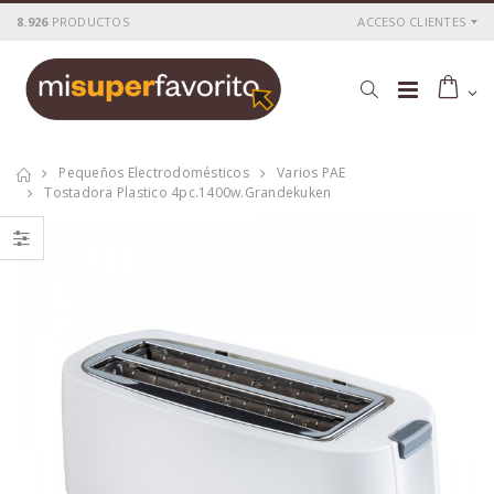
8.926
PRODUCTOS
ACCESO CLIENTES
Pequeños Electrodomésticos
Varios PAE
Tostadora Plastico 4pc.1400w.grandekuken
Tostadora
Tostadora
inox.2pc. 800 w.
inox.4pc.1400w.kuken
kuken
P
S
: 25,76€
P
S
: 36,54€
recio
ocio
recio
ocio
P
H
: 43,00€
P
H
: 62,28€
recio
abitual
recio
abitual