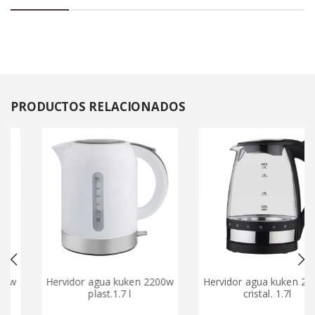
PRODUCTOS
RELACIONADOS
w
Hervidor agua kuken 2200w
Hervidor agua kuken 2200
plast.1.7 l
cristal. 1.7l