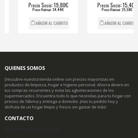
P
S
: 19,80€
P
S
: 15,40€
recio
ocio
recio
ocio
P
H
: 34,44€
P
H
: 25,58€
recio
abitual
recio
abitual
AÑADIR AL CARRITO
AÑADIR AL CARRITO
QUIENES SOMOS
Descubre nuestra tienda online con precios mayoristas en
productos de limpieza, hogar e higiene personal. Ahorra dinero en
tus compras recurrentes y evita las aglomeraciones de los
supermercados. Encuentra todo lo que necesitas para tu hogar con
precios de fábrica y entrega a domicilio. ¡Haz tu pedido hoy y
disfruta de un hogar limpio y fresco sin gastar de más!
CONTACTO
MISUPERFAVORITO.COM