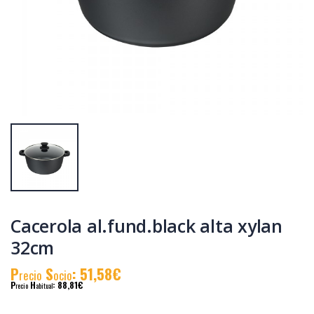
Cacerola
Cacerola
al.fund.premium
al.fund.premium
alta piedra 24
alta piedra 32
P
S
: 31,90€
P
S
: 46,83€
recio
ocio
recio
ocio
P
H
: 55,19€
P
H
: 78,58€
recio
abitual
recio
abitual
Cacerola al.fund.black alta xylan
32cm
P
S
: 51,58€
recio
ocio
P
H
: 88,81€
recio
abitual