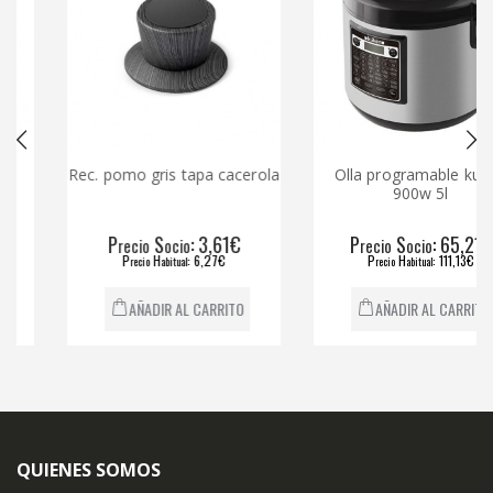
Rec. pomo gris tapa cacerola
Olla programable kuken
900w 5l
P
S
: 3,61€
P
S
: 65,21€
recio
ocio
recio
ocio
P
H
: 6,27€
P
H
: 111,13€
recio
abitual
recio
abitual
AÑADIR AL CARRITO
AÑADIR AL CARRITO
QUIENES SOMOS