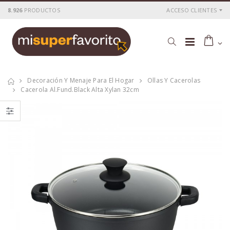
8.926
PRODUCTOS
ACCESO CLIENTES
Decoración Y Menaje Para El Hogar
Ollas Y Cacerolas
Cacerola Al.fund.black Alta Xylan 32cm
Cacerola
Cacerola
al.fund.premium
al.fund.premium
alta piedra 20
alta piedra 28
P
S
: 25,51€
P
S
: 42,56€
recio
ocio
recio
ocio
P
H
: 43,69€
P
H
: 71,78€
recio
abitual
recio
abitual