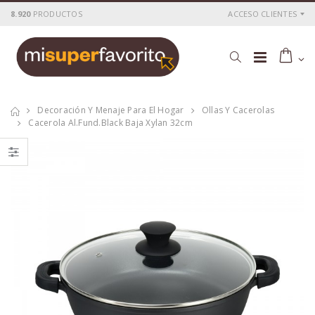
8.920
PRODUCTOS
ACCESO CLIENTES
Decoración Y Menaje Para El Hogar
Ollas Y Cacerolas
Cacerola Al.fund.black Baja Xylan 32cm
Cacerola
Cacerola
al.fund.premium
al.fund.premium
alta piedra 20
alta piedra 28
P
S
: 25,51€
P
S
: 42,56€
recio
ocio
recio
ocio
P
H
: 43,69€
P
H
: 71,78€
recio
abitual
recio
abitual