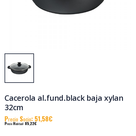
Cacerola
Cacerola
al.fund.premium
al.fund.premium
alta piedra 24
alta piedra 32
P
S
: 31,90€
P
S
: 46,83€
recio
ocio
recio
ocio
P
H
: 55,19€
P
H
: 78,58€
recio
abitual
recio
abitual
Cacerola al.fund.black baja xylan
32cm
P
S
: 51,58€
recio
ocio
P
H
: 85,22€
recio
abitual