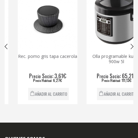
Rec. pomo gris tapa cacerola
Olla programable kuken
900w 5l
P
S
: 3,61€
P
S
: 65,21€
recio
ocio
recio
ocio
P
H
: 6,27€
P
H
: 111,13€
recio
abitual
recio
abitual
AÑADIR AL CARRITO
AÑADIR AL CARRITO