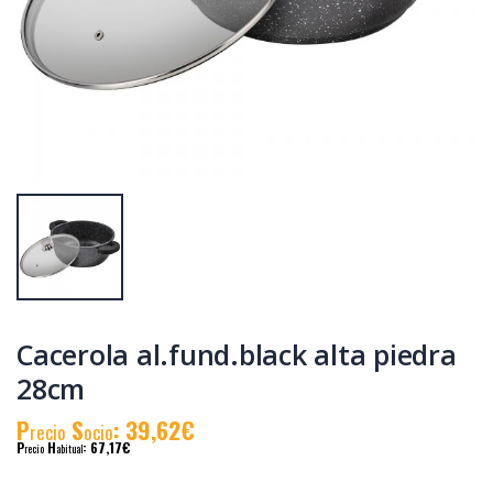
Cacerola
Cacerola
al.fund.premium
al.fund.premium
alta piedra 24
alta piedra 32
P
S
: 31,90€
P
S
: 46,83€
recio
ocio
recio
ocio
P
H
: 55,19€
P
H
: 78,58€
recio
abitual
recio
abitual
Cacerola al.fund.black alta piedra
28cm
P
S
: 39,62€
recio
ocio
P
H
: 67,17€
recio
abitual