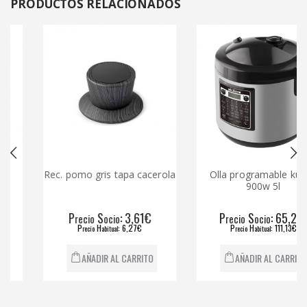
PRODUCTOS
RELACIONADOS
Rec. pomo gris tapa cacerola
Olla programable kuken
900w 5l
P
S
: 3,61€
P
S
: 65,21€
recio
ocio
recio
ocio
P
H
: 6,27€
P
H
: 111,13€
recio
abitual
recio
abitual
AÑADIR AL CARRITO
AÑADIR AL CARRITO