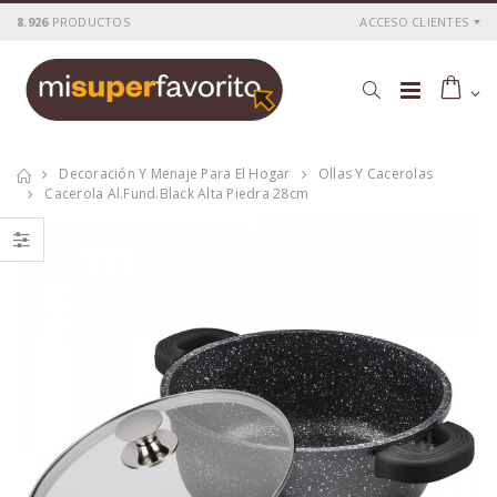
8.926
PRODUCTOS
ACCESO CLIENTES
Decoración Y Menaje Para El Hogar
Ollas Y Cacerolas
Cacerola Al.fund.black Alta Piedra 28cm
Cacerola
Cacerola
al.fund.premium
al.fund.premium
alta piedra 20
alta piedra 28
P
S
: 25,51€
P
S
: 42,56€
recio
ocio
recio
ocio
P
H
: 43,69€
P
H
: 71,78€
recio
abitual
recio
abitual