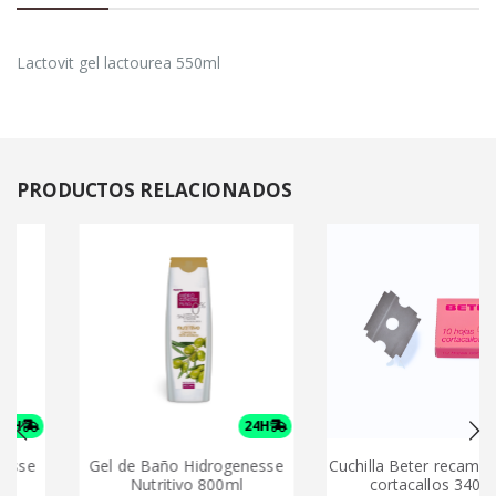
Lactovit gel lactourea 550ml
PRODUCTOS
RELACIONADOS
24H
24H
se
Gel de Baño Hidrogenesse
Cuchilla Beter recambio p
Nutritivo 800ml
cortacallos 34028