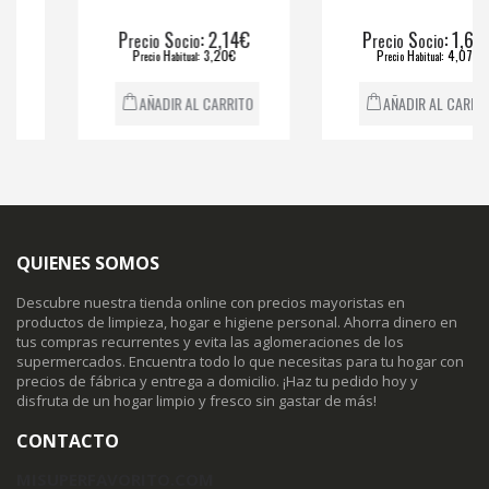
P
S
: 2,14€
P
S
: 1,69€
recio
ocio
recio
ocio
P
H
: 3,20€
P
H
: 4,07€
recio
abitual
recio
abitual
AÑADIR AL CARRITO
AÑADIR AL CARRITO
QUIENES SOMOS
Descubre nuestra tienda online con precios mayoristas en
productos de limpieza, hogar e higiene personal. Ahorra dinero en
tus compras recurrentes y evita las aglomeraciones de los
supermercados. Encuentra todo lo que necesitas para tu hogar con
precios de fábrica y entrega a domicilio. ¡Haz tu pedido hoy y
disfruta de un hogar limpio y fresco sin gastar de más!
CONTACTO
MISUPERFAVORITO.COM