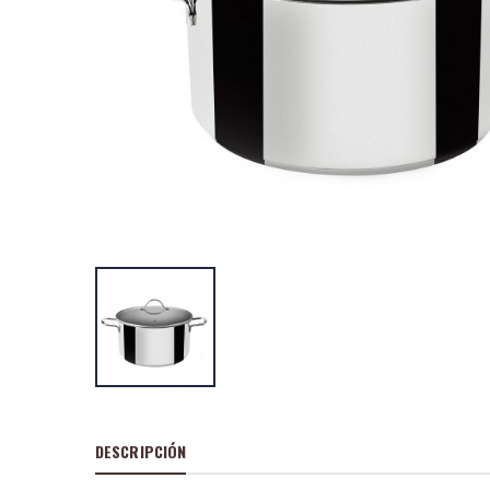
Cacerola al
alta piedra 
P
S
: 
recio
ocio
P
H
: 43
recio
abitual
Cacerola al
alta piedra 
P
S
: 
recio
ocio
P
H
: 55
recio
abitual
DESCRIPCIÓN