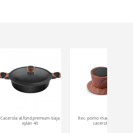
a al.fund.premium baja
Rec. pomo marron tapa
Re
xylan 40
cacerola