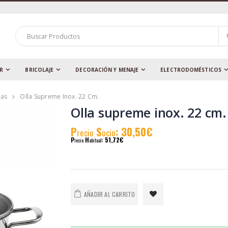
AR
BRICOLAJE
DECORACIÓN Y MENAJE
ELECTRODOMÉSTICOS
las
Olla Supreme Inox. 22 Cm.
Olla supreme inox. 22 cm.
P
S
: 30,50€
recio
ocio
P
H
: 51,72€
recio
abitual
AÑADIR AL CARRITO