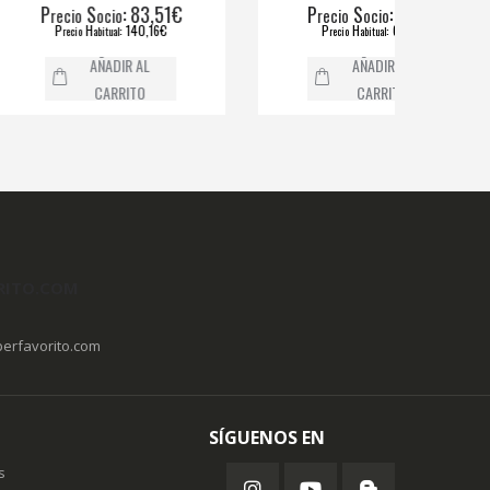
S
: 83,51€
P
S
: 3,61€
ecio
ocio
recio
ocio
P
H
: 140,16€
P
H
: 6,02€
recio
abitual
recio
abitual
AÑADIR AL
AÑADIR AL
CARRITO
CARRITO
RITO.COM
erfavorito.com
SÍGUENOS EN
s