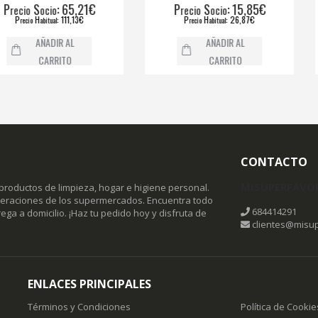
: 65,21€
P
S
: 15,85€
P
ocio
recio
ocio
r
: 111,13€
P
H
: 26,87€
abitual
recio
abitual
AÑADIR AL
AÑADIR AL
CARRITO
CARRITO
CONTACTO
MISUPERFAVO
productos de limpieza, hogar e higiene personal.
omeraciones de los supermercados. Encuentra todo
684414291
ega a domicilio. ¡Haz tu pedido hoy y disfruta de
clientes@misup
ENLACES PRINCIPALES
Términos y Condiciones
Política de Cookie