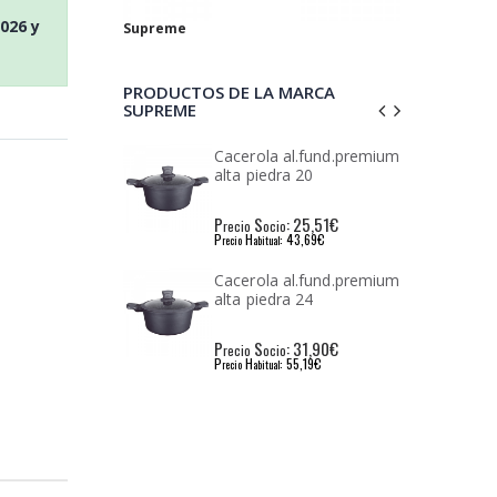
2026
y
Supreme
PRODUCTOS DE LA MARCA
SUPREME
rola al.fund.premium
Cacerola al.fund.premium
 piedra 20
alta piedra 28
S
: 25,51€
P
S
: 42,56€
o
ocio
recio
ocio
H
: 43,69€
P
H
: 71,78€
abitual
recio
abitual
rola al.fund.premium
Cacerola al.fund.premium
 piedra 24
alta piedra 32
S
: 31,90€
P
S
: 46,83€
o
ocio
recio
ocio
H
: 55,19€
P
H
: 78,58€
abitual
recio
abitual