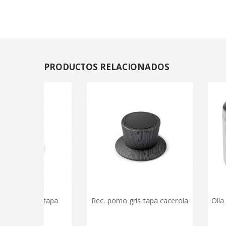
PRODUCTOS
RELACIONADOS
ron tapa
Rec. pomo gris tapa cacerola
Olla progra
la