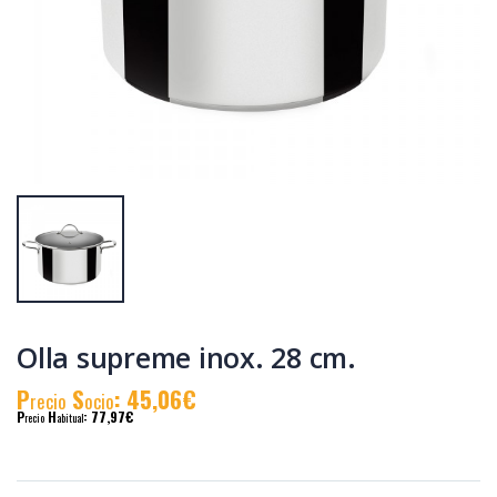
Cacerola
Cacerola
al.fund.premium
al.fund.premium
alta piedra 24
alta piedra 32
P
S
: 31,90€
P
S
: 46,83€
recio
ocio
recio
ocio
P
H
: 55,19€
P
H
: 78,58€
recio
abitual
recio
abitual
Olla supreme inox. 28 cm.
P
S
: 45,06€
recio
ocio
P
H
: 77,97€
recio
abitual