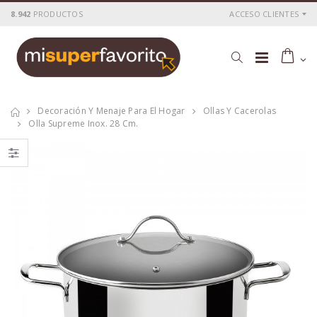
8.942
PRODUCTOS
ACCESO CLIENTES
Decoración Y Menaje Para El Hogar
Ollas Y Cacerolas
Olla Supreme Inox. 28 Cm.
Cacerola
Cacerola
al.fund.premium
al.fund.premium
alta piedra 20
alta piedra 28
P
S
: 25,51€
P
S
: 42,56€
recio
ocio
recio
ocio
P
H
: 43,69€
P
H
: 71,78€
recio
abitual
recio
abitual