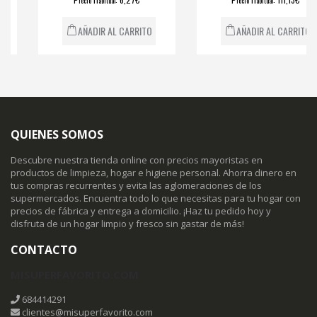
recio
abitual
recio
abitual
AÑADIR AL CARRITO
AÑADIR AL CARRITO
QUIENES SOMOS
Descubre nuestra tienda online con precios mayoristas en
productos de limpieza, hogar e higiene personal. Ahorra dinero en
tus compras recurrentes y evita las aglomeraciones de los
supermercados. Encuentra todo lo que necesitas para tu hogar con
precios de fábrica y entrega a domicilio. ¡Haz tu pedido hoy y
disfruta de un hogar limpio y fresco sin gastar de más!
CONTACTO
MISUPERFAVORITO.COM
684414291
clientes@misuperfavorito.com