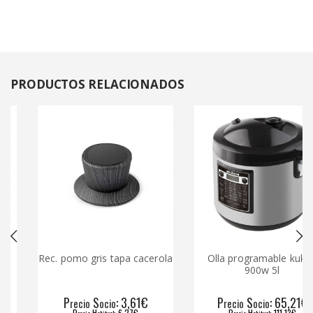
PRODUCTOS
RELACIONADOS
Rec. pomo gris tapa cacerola
Olla programable kuken
900w 5l
P
S
: 3,61€
P
S
: 65,21€
recio
ocio
recio
ocio
P
H
: 6,27€
P
H
: 111,13€