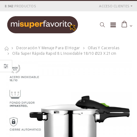
8.942
PRODUCTOS
ACCESO CLIENTES
Decoración Y Menaje Para El Hogar
Ollas Y Cacerolas
Olla Super Rápida Rapid 8 L Inoxidable 18/10 Ø23 X 21cm
Olla clasica
Olla clásica
bombeada 4l
bombeada 8 l
inoxidable 18/10
inoxidable 18/10
fagor ø23,5x12cm
ø25,02 x 19,5cm
P
S
: 58,37€
P
S
: 97,82€
recio
ocio
recio
ocio
P
H
: 90,75€
P
H
: 153,98€
recio
abitual
recio
abitual