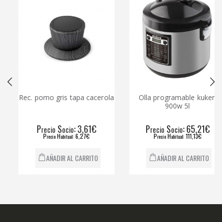
Rec. pomo gris tapa cacerola
Olla programable kuken
900w 5l
P
S
: 3,61€
P
S
: 65,21€
recio
ocio
recio
ocio
P
H
: 6,27€
P
H
: 111,13€
recio
abitual
recio
abitual
AÑADIR AL CARRITO
AÑADIR AL CARRITO