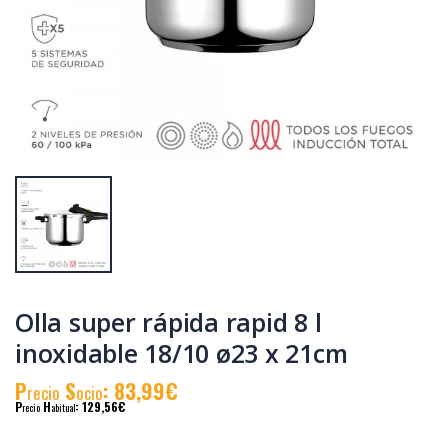
Olla clásica
Olla super rápida
bombeada 6 l
rapid 4 l inoxidable
inoxidable 18/10
18/10 ø23 x
ø23,5 x 17cm
11,5cm
P
S
: 85,97€
P
S
: 62,24€
recio
ocio
recio
ocio
P
H
: 136,32€
P
H
: 97,50€
recio
abitual
recio
abitual
Olla super rápida rapid 8 l
inoxidable 18/10 ø23 x 21cm
P
S
: 83,99€
recio
ocio
P
H
: 129,56€
recio
abitual