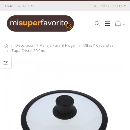
8.942
PRODUCTOS
ACCESO CLIENTES
Decoración Y Menaje Para El Hogar
Ollas Y Cacerolas
Tapa Cristal 20 Cm.
Cacerola
Cacerola
al.fund.premium
al.fund.premium
alta piedra 20
alta piedra 28
P
S
: 25,51€
P
S
: 42,56€
recio
ocio
recio
ocio
P
H
: 43,69€
P
H
: 71,78€
recio
abitual
recio
abitual