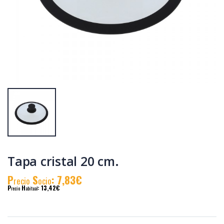
Cacerola
Cacerola
al.fund.premium
al.fund.premium
alta piedra 24
alta piedra 32
P
S
: 31,90€
P
S
: 46,83€
recio
ocio
recio
ocio
P
H
: 55,19€
P
H
: 78,58€
recio
abitual
recio
abitual
Tapa cristal 20 cm.
P
S
: 7,83€
recio
ocio
P
H
: 13,42€
recio
abitual