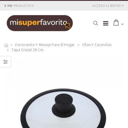
8.945
PRODUCTOS
ACCESO CLIENTES
Decoración Y Menaje Para El Hogar
Ollas Y Cacerolas
Tapa Cristal 28 Cm.
Cacerola
Cacerola
al.fund.premium
al.fund.premium
alta piedra 20
alta piedra 28
P
S
: 25,51€
P
S
: 42,56€
recio
ocio
recio
ocio
P
H
: 43,69€
P
H
: 71,78€
recio
abitual
recio
abitual