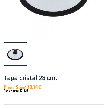
Cacerola
Cacerola
al.fund.premium
al.fund.premium
alta piedra 24
alta piedra 32
P
S
: 31,90€
P
S
: 46,83€
recio
ocio
recio
ocio
P
H
: 55,19€
P
H
: 78,58€
recio
abitual
recio
abitual
Tapa cristal 28 cm.
P
S
: 10,14€
recio
ocio
P
H
: 17,02€
recio
abitual