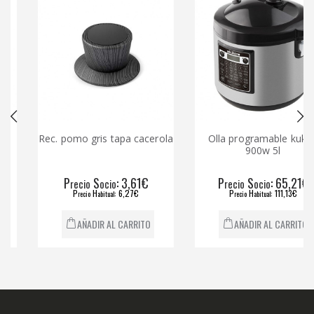
Rec. pomo gris tapa cacerola
Olla programable kuken
900w 5l
P
S
: 3,61€
P
S
: 65,21€
recio
ocio
recio
ocio
P
H
: 6,27€
P
H
: 111,13€
recio
abitual
recio
abitual
AÑADIR AL CARRITO
AÑADIR AL CARRITO